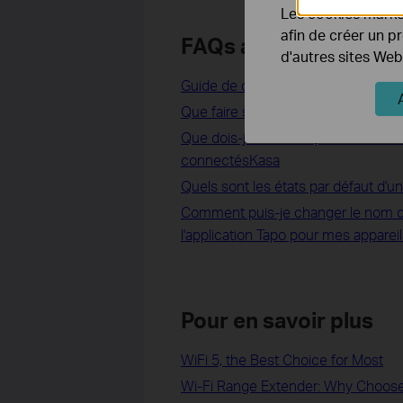
Les cookies market
afin de créer un p
FAQs associées
d'autres sites Web
Guide de dépannage : Votre caméra,
Que faire si la mise à jour du firm
Que dois-je faire si la planificatio
connectésKasa
Quels sont les états par défaut d'
Comment puis-je changer le nom de l
l'application Tapo pour mes apparei
Pour en savoir plus
WiFi 5, the Best Choice for Most
Wi-Fi Range Extender: Why Choose