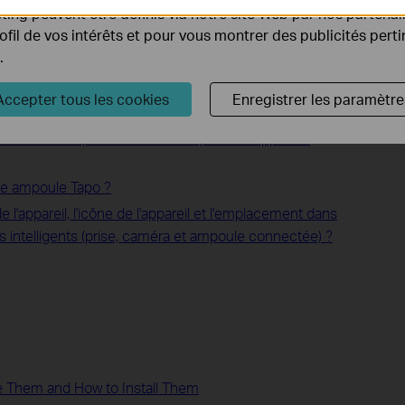
ing peuvent être définis via notre site Web par nos partenair
rofil de vos intérêts et pour vous montrer des publicités pert
.
 sonnette ou appareil intelligent Tapo se déconnecte
Accepter tous les cookies
Enregistrer les paramètre
ware de mes appareils Tapo a échoué ?
n ne fonctionne pas correctement pour les appareils
une ampoule Tapo ?
'appareil, l'icône de l'appareil et l'emplacement dans
ls intelligents (prise, caméra et ampoule connectée) ?
 Them and How to Install Them