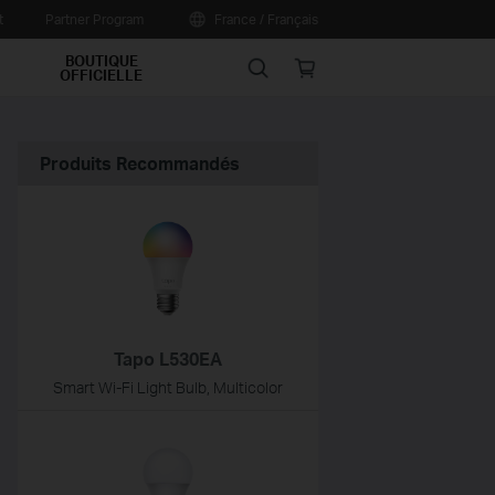
t
Partner Program
France / Français
BOUTIQUE
Search
Online
OFFICIELLE
store
Produits Recommandés
Tapo L530EA
Smart Wi-Fi Light Bulb, Multicolor