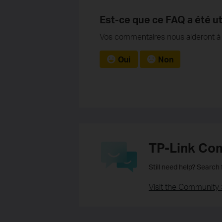
Est-ce que ce FAQ a été ut
Vos commentaires nous aideront à a
Oui
Non
TP-Link Co
Still need help? Search
Visit the Community 