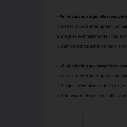
• Réinitialisation logicielle (sans pe
1. Mettez d'abord l'interrupteur comman
2. Éteignez-le
et
rallumez
-le
5 fois, en
3. L'ampoule intelligente devrait clignote
• Réinitialisation aux paramètres d'u
1. Mettez d'abord l'interrupteur comman
2. Éteignez-le
et
rallumez
-le
10 fois, e
3. L'ampoule intelligente devrait clignote