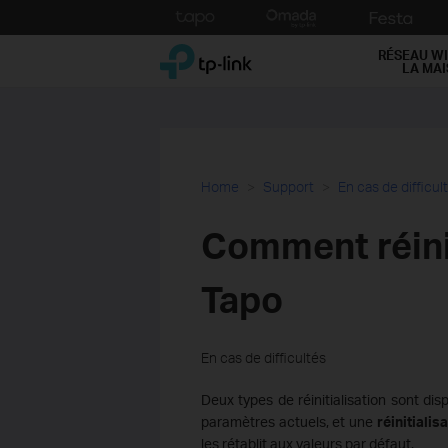
Click
to
TP-Link, Reliably Smart
skip
RÉSEAU WI
LA MA
the
navigation
bar
Home
Support
En cas de difficul
Comment réini
Tapo
En cas de difficultés
Deux types de réinitialisation sont dis
paramètres actuels, et une
réinitialis
les rétablit aux valeurs par défaut.