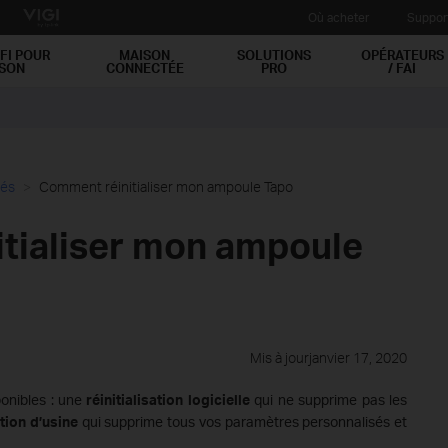
Où acheter
Suppor
FI POUR
MAISON
SOLUTIONS
OPÉRATEURS
ISON
CONNECTÉE
PRO
/ FAI
tés
Comment réinitialiser mon ampoule Tapo
tialiser mon ampoule
Mis à jourjanvier 17, 2020
ponibles : une
réinitialisation logicielle
qui ne supprime pas les
ation d’usine
qui supprime tous vos paramètres personnalisés et