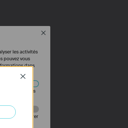
Close
lyser les activités
ous pouvez vous
informations dans
Close
s être désactivés
Web pour améliorer