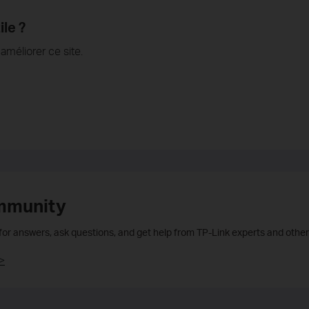
ile ?
méliorer ce site.
mmunity
 for answers, ask questions, and get help from TP-Link experts and other
>