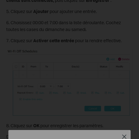
clients sont connectés,
puis cliquez sur
Enregistrer
.
5. Cliquez sur
Ajouter
pour ajouter une entrée.
6. Choisissez 00:00 et 7:00 dans la liste déroulante. Cochez
toutes les cases du dimanche au samedi.
7. Cliquez sur
Activer cette entrée
pour la rendre effective.
8. Cliquez sur
OK
pour enregistrer les paramètres.
Close
Désormais, votre connexion WiFi sera automatiquement