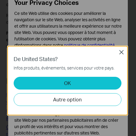
Your Privacy Choices
désactivée à 00h00 et activée à 7h00 le lendemain matin.
Ce site Web utilise des cookies pour améliorer la
Remarque: le voyant WiFi s'éteint si le réseau sans fil est
navigation sur le site Web, analyser les activités en ligne
désactivé.
et offrir aux utilisateurs la meilleure expérience sur notre
site Web. Vous pouvez vous opposer à tout moment à
Pour en savoir plus sur chaque fonction et configuration,
l'utilisation de cookies. Vous pouvez obtenir plus
consultez le
Centre
de téléchargement pour télécharger le
d'informations dans notre
politique de confidentialité
.
manuel de votre produit.
Close
Cookies basiques
De United States?
Ces cookies sont nécessaires au fonctionnement du
Infos produits, événements, services pour votre pays.
site Web et ne peuvent pas être désactivés dans vos
systèmes.
FAQs associées
OK
Cookies d'analyse et marketing
Les cookies d'analyse nous permettent d'analyser vos
Comment personnaliser les paramètres WiFi du CPL WiFi
Autre option
activités sur notre site Web pour améliorer et ajuster les
via une interface de gestion Web (nouveau logo)?
fonctionnalités de notre site Web.
Comment utiliser la fonction LED Calendrier d'un CPL WiFi
Les cookies marketing peuvent être définis via notre
(nouveau logo)?
site Web par nos partenaires publicitaires afin de créer
un profil de vos intérêts et pour vous montrer des
Comment modifier les paramètres WiFi à l'aide de
publicités pertinentes sur d'autres sites Web.
l'application tpPLC (Smartphone)?