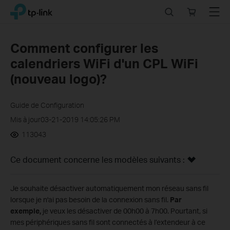
Click
Search
Online
Menu
TP-Link, Reliably Smart
to
store
skip
the
Comment configurer les
navigation
calendriers WiFi d'un CPL WiFi
bar
(nouveau logo)?
Guide de Configuration
Mis à jour03-21-2019 14:05:26 PM
113043
Ce document concerne les modèles suivants :
Je souhaite désactiver automatiquement mon réseau sans fil
lorsque je n'ai pas besoin de la connexion sans fil.
Par
exemple,
je veux les désactiver de 00h00 à 7h00. Pourtant, si
mes périphériques sans fil sont connectés à l’extendeur à ce