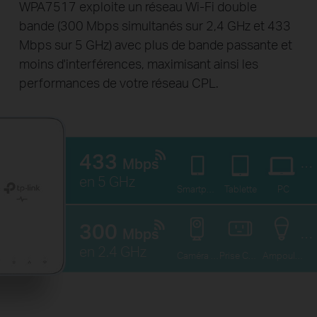
WPA7517 exploite un
réseau Wi-Fi
double
bande (300 Mbps simultanés sur 2,4 GHz et 433
Mbps sur 5 GHz) avec plus de bande passante et
moins d'interférences, maximisant ainsi les
performances de votre réseau CPL.
433
Mbps
en 5 GHz
Smartphone
Tablette
PC
300
Mbps
en 2.4 GHz
Caméra Connectée
Prise Connectée
Ampoule Connectée