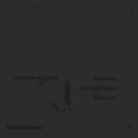
52 mm
1
2
4
.
1
m
m
28.5 mm
65 mm
Ports Ethernet Gigabit
Bouton Pair
LED On/Off Button
Bouton WiFi
Spécifications