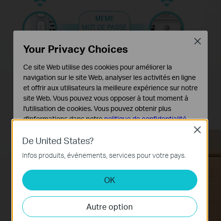
MEME
MOT DE PASSE
WIFI
Close
Your Privacy Choices
Ce site Web utilise des cookies pour améliorer la
navigation sur le site Web, analyser les activités en ligne
et offrir aux utilisateurs la meilleure expérience sur notre
site Web. Vous pouvez vous opposer à tout moment à
l'utilisation de cookies. Vous pouvez obtenir plus
d'informations dans notre
politique de confidentialité
.
TL-WPA7517
Routeur
Close
Cookies basiques
De United States?
Ces cookies sont nécessaires au fonctionnement du
Infos produits, événements, services pour votre pays.
site Web et ne peuvent pas être désactivés dans vos
systèmes.
OK
Cookies d'analyse et marketing
Les cookies d'analyse nous permettent d'analyser vos
Autre option
activités sur notre site Web pour améliorer et ajuster les
fonctionnalités de notre site Web.