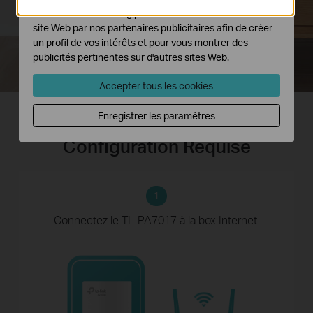
Les cookies marketing peuvent être définis via notre
site Web par nos partenaires publicitaires afin de créer
un profil de vos intérêts et pour vous montrer des
publicités pertinentes sur d'autres sites Web.
Accepter tous les cookies
Enregistrer les paramètres
Plug and Play, Aucune
Configuration Requise
1
Connectez le TL-PA7017
à la box Internet.