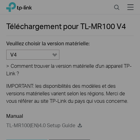
Click
Search
Menu
TP-Link, Reliably Smart
to
skip
the
Téléchargement pour
TL-MR100
V4
navigation
bar
Veuillez choisir la version matérielle:
V4
>
Comment trouver la version matérielle d'un appareil TP-
Link ?
IMPORTANT: les disponibilités des modèles et des
versions matérielles varient selon les régions. Merci de
vous référer au site TP-Link du pays qui vous concerne.
Manual
TL-MR100(EN)4.0 Setup Guide