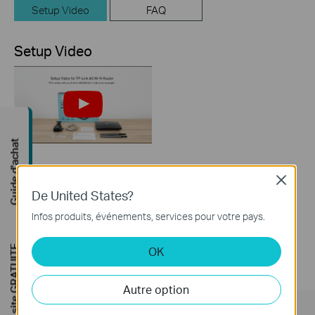
Setup Video
FAQ
Setup Video
Guide d'achat
How to Set up TP-
Close
Link 4G WiFi Router
De United States?
Infos produits, événements, services pour votre pays.
Étude de site GRATUITE
OK
Autre option