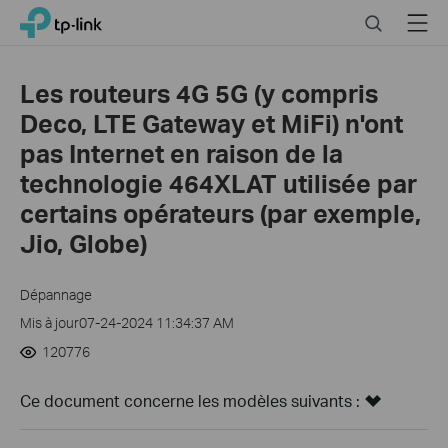
Click
Search
Menu
TP-Link, Reliably Smart
to
skip
the
Les routeurs 4G 5G (y compris
navigation
Deco, LTE Gateway et MiFi) n'ont
bar
pas Internet en raison de la
technologie 464XLAT utilisée par
certains opérateurs (par exemple,
Jio, Globe)
Dépannage
Mis à jour07-24-2024 11:34:37 AM
120776
Ce document concerne les modèles suivants :