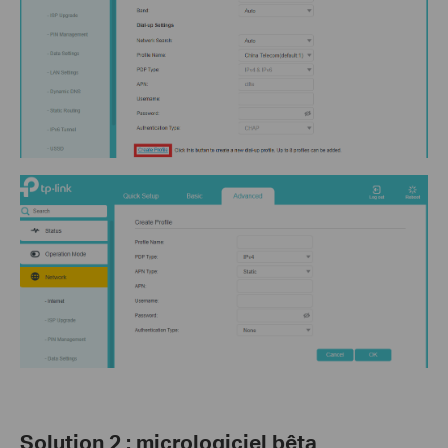
Solution 2 :
micrologiciel bêta