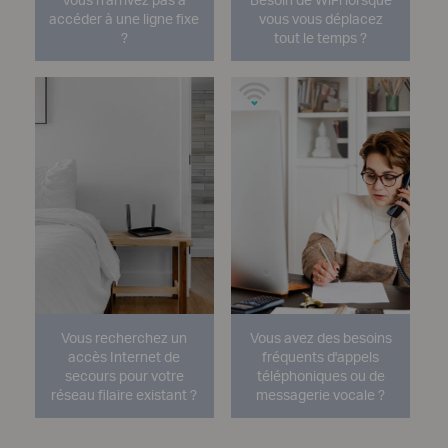
accéder à une ligne fixe
vous vous déplacez
?
tout le temps ?
Vous recherchez un
Vous avez des besoins
accès Internet de
fréquents d'appels
secours pour votre
téléphoniques ou de
réseau filaire existant ?
messagerie vocale ?