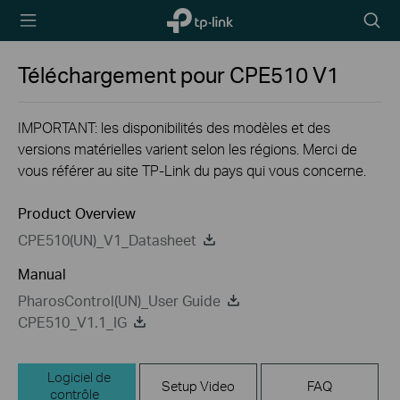
TP-Link,
Searc
Reliably
icon
Smart
Téléchargement pour
CPE510
V1
IMPORTANT: les disponibilités des modèles et des
versions matérielles varient selon les régions. Merci de
vous référer au site TP-Link du pays qui vous concerne.
Product Overview
CPE510(UN)_V1_Datasheet
Manual
PharosControl(UN)_User Guide
CPE510_V1.1_IG
Logiciel de
Setup Video
FAQ
contrôle