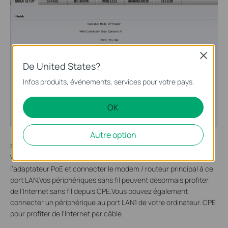
Close
De United States?
Infos produits, événements, services pour votre pays.
OK
Autre option
Relocaliser le
CPE
Vous pouvez maintenant
débrancher l’ordinateur du port LAN de
l’adaptateur PoE et
connecter le modem / routeur principal à ce
port LAN.Vos périphériques sans fil peuvent désormais profiter
de l’Internet sans fil depuis CPE.Vous pouvez également
connecter un périphérique au port LAN1 de votre ordinateur. CPE
pour profiter de l'Internet par câble.