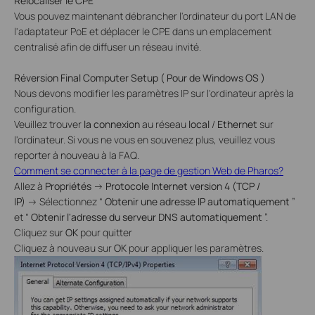
Relocaliser le
CPE
Vous pouvez maintenant
débrancher l'ordinateur du port LAN de
l'adaptateur PoE et
déplacer
le CPE dans un emplacement
centralisé afin de diffuser un réseau invité.
Réversion Final Computer Setup
(
Pour de
Windows
OS
)
Nous devons modifier les paramètres IP sur l'ordinateur après la
configuration.
Veuillez trouver
la connexion
au réseau
local
/
Ethernet
sur
l'ordinateur. Si vous ne vous en souvenez plus, veuillez vous
reporter à nouveau à la FAQ.
Comment se connecter à la page de gestion Web de Pharos?
Allez à
Propriétés
→
Protocole Internet version 4 (TCP /
IP)
→
Sélectionnez “
Obtenir
une adresse IP automatiquement
”
et “
Obtenir l'adresse du serveur DNS automatiquement
”.
Cliquez sur
OK
pour quitter
Cliquez à nouveau sur
OK
pour appliquer les paramètres.