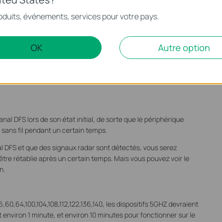
oduits, événements, services pour votre pays.
S, les appareils 5GHZ avec la fonction DFS activée surveillent en
OK
Autre option
 les signaux radar. Si des signaux radar sont détectés sur le
ils abdiqueront également ce canal et choisiront un autre canal.
nal DFS lors de son état initial, de sorte que le périphérique
 sans fil pendant un certain temps.
nal DFS et que des signaux radar sont détectés, vous serez
tre rétablie après un certain temps. Mais vous pouvez voir le
n.
,60,64,100,104,108,112,122,136,140, ​​les dispositifs 5GHZ devraient
 environ 1 minute, et environ 10 minutes pour fonctionner sur le