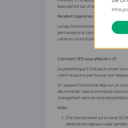
basculeront sur un autre canal.
Infos pr
Pendant l'opération:
Lorsqu'ils fonctionnent sur un canal DF
permanence le canal d'exploitation pour
canal en cours d'utilisation, les appare
Comment DFS vous affecte-t-il?
Le périphérique 5 GHz peut choisir un ca
client ne pourra pas trouver son réseau
Si l'appareil fonctionne déjà sur un ca
déconnecté, mais la connexion pourra ê
changement dans le canal d'exploitatio
Note:
S'ils fonctionnent sur le canal 52,56
détecter les signaux radar pendant