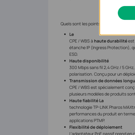
Quels sont les points forts de cette sol
Le
CPE / WBS à
haute durabilité
est 
étanche IP (Ingress Protection), q
ESD.
Haute disponibilité
300 Mbps sans fil 2,4 GHz / 5 GHz
polarisation. Conçu pour un dépl
Transmission de données longu
CPE / WBS est spécialement conçu 
plusieurs modèles de produits sont
Haute fiabilité La
technologie TP-LINK Pharos MAXtr
performances du produit en termes 
applications PTMP.
Flexibilité de déploiement
L'adaptateur PoE passif prend en 