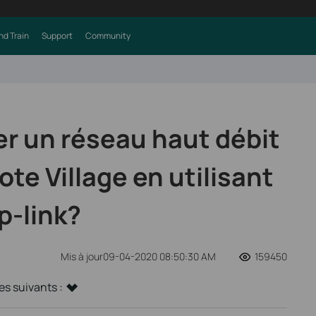
nd Train
Support
Community
 un réseau haut débit
te Village en utilisant
p-link?
Mis à jour09-04-2020 08:50:30 AM
159450
s suivants :