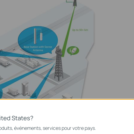
ited States?
oduits, événements, services pour votre pays.