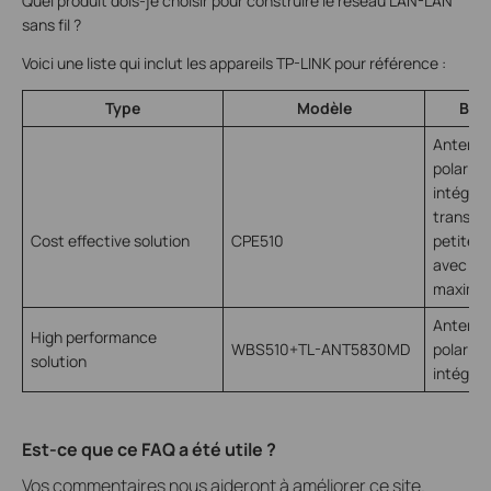
Quel produit dois-je choisir pour construire le réseau LAN-LAN
sans fil ?
Voici une liste qui inclut les appareils TP-LINK pour référence :
Type
Modèle
Brie
Antenne
polarisa
intégrée
transmis
Cost effective solution
CPE510
petite e
avec un
maximale
Antenne
High performance
WBS510+TL-ANT5830MD
polarisa
solution
intégré
Est-ce que ce FAQ a été utile ?
Vos commentaires nous aideront à améliorer ce site.