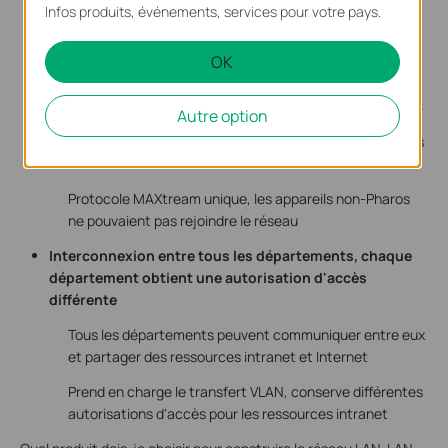
Infos produits, événements, services pour votre pays.
Accès sans fil contrôlé, offre un haut niveau de
sécurité des informations
OK
Prend en charge plusieurs authentifications telles que
WPA/WPA2-PSK, WPA-Enterprise, authentification MAC
Autre option
SSID supprimable pour fournir un niveau de sécurité plus
élevé
Protocole MAXtream unique, les appareils non-Pharos
ne pouvaient pas rejoindre le réseau
Interconnexion entre tous les départements, chaque
département obtient une autorisation d'accès
différente
Tous les départements peuvent communiquer entre eux
et partager des ressources intranet et Internet
Prend en charge le transfert VLAN, conserve différentes
autorisations d'accès pour les ressources intranet