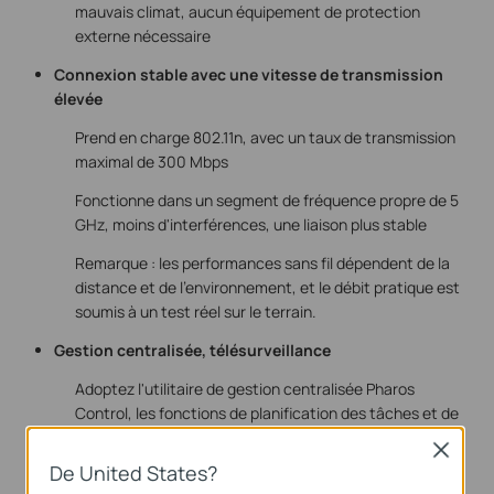
mauvais climat, aucun équipement de protection
externe nécessaire
Connexion stable avec une vitesse de transmission
élevée
Prend en charge 802.11n, avec un taux de transmission
maximal de 300 Mbps
Fonctionne dans un segment de fréquence propre de 5
GHz, moins d'interférences, une liaison plus stable
Remarque : les performances sans fil dépendent de la
distance et de l'environnement, et le débit pratique est
soumis à un test réel sur le terrain.
Gestion centralisée, télésurveillance
Adoptez l'utilitaire de gestion centralisée Pharos
Control, les fonctions de planification des tâches et de
notification d'événement, utiles pour la gestion à
Close
distance, même si l'utilisateur se trouve derrière un
De United States?
périphérique NAT