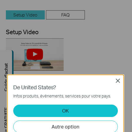
Setup Video
FAQ
Setup Video
Guide d'achat
Close
How to Set up TP-
De United States?
Link 4G WiFi Router
Infos produits, événements, services pour votre pays.
Étude de site GRATUITE
OK
Autre option