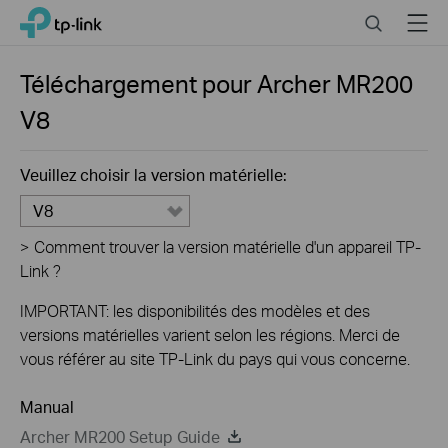
Click
Search
Menu
TP-Link, Reliably Smart
to
skip
the
Téléchargement pour
Archer MR200
navigation
V8
bar
Veuillez choisir la version matérielle:
V8
>
Comment trouver la version matérielle d'un appareil TP-
Link ?
IMPORTANT: les disponibilités des modèles et des
versions matérielles varient selon les régions. Merci de
vous référer au site TP-Link du pays qui vous concerne.
Manual
Archer MR200 Setup Guide