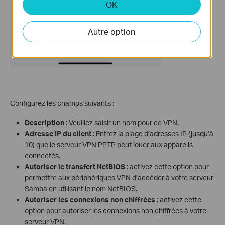
OK
Autre option
Configurez les champs suivants :
Description :
Veuillez saisir un nom pour ce VPN.
Adresse IP du client :
Entrez la plage d’adresses IP (jusqu’à
10) que le serveur VPN PPTP peut louer aux appareils
connectés.
Autoriser le transfert NetBIOS :
activez cette option pour
permettre aux périphériques VPN d’accéder à votre serveur
Samba en utilisant le nom NetBIOS.
Autoriser les connexions non chiffrées :
activez cette
option pour autoriser les connexions non chiffrées à votre
serveur VPN.