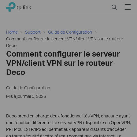
Close
Click
Search
Menu
TP-Link, Reliably Smart
to
skip
the
navigation
Home
Support
Guide de Configuration
bar
Comment configurer le serveur VPN/client VPN sur le routeur
Deco
Comment configurer le serveur
VPN/client VPN sur le routeur
Deco
Guide de Configuration
Mis à jourmai 5, 2026
Deco prend en charge deux fonctionnalités VPN, chacune ayant
une fonction différente. Le serveur VPN (disponible en OpenVPN,
PPTP ou L2TP/IPSec) permet aux appareils distants d'accéder
en toute sécurité à votre réseau domestique via Internet. Le