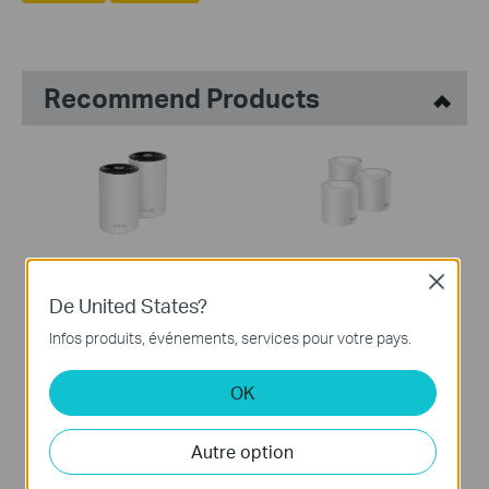
Recommend Products
Deco XE75
Deco X50
Close
Système WiFi 6E Mesh
Routeur Mesh WiFi 6
De United States?
AXE5400 pour toute la
AX3000
Infos produits, événements, services pour votre pays.
maison
OK
Autre option