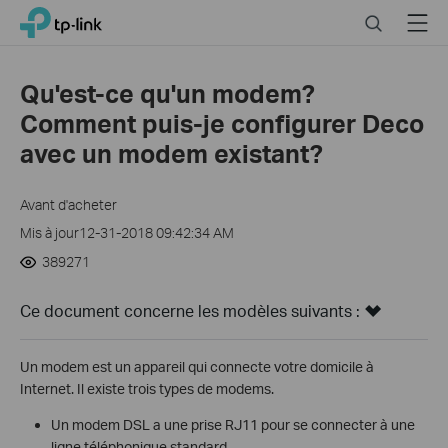
Close
Click
Search
Menu
TP-Link, Reliably Smart
to
skip
the
Qu'est-ce qu'un modem?
navigation
Comment puis-je configurer Deco
bar
avec un modem existant?
Avant d'acheter
Mis à jour12-31-2018 09:42:34 AM
389271
Ce document concerne les modèles suivants :
Un modem est un appareil qui connecte votre domicile à
Internet. Il existe trois types de modems.
Un modem DSL a une prise RJ11 pour se connecter à une
ligne téléphonique standard.