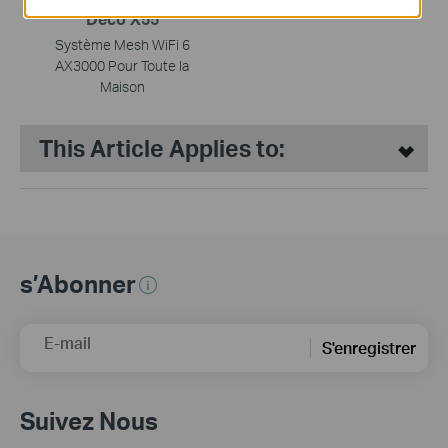
Deco X55
Système Mesh WiFi 6
AX3000 Pour Toute la
Maison
This Article Applies to:
s’Abonner
E-mail
S'enregistrer
Suivez Nous