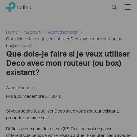
Close
Click
Search
Menu
TP-Link, Reliably Smart
to
skip
the
navigation
Home
Support
Avant d'acheter
bar
Que dois-je faire si je veux utiliser Deco avec mon routeur (ou
box) existant?
Que dois-je faire si je veux utiliser
Deco avec mon routeur (ou box)
existant?
Avant d'acheter
Mis à jourdécembre 31, 2018
Si vous souhaitez utiliser Deco avec votre routeur existant,
procédez comme suit:
Définissez un nom de réseau (SSID) et un mot de passe
différents de ceux de votre réseau actuel. Exécuter Deco avec le