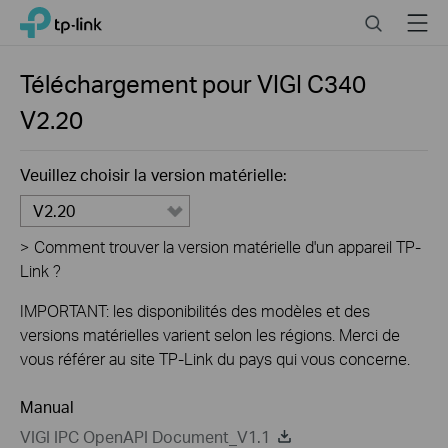
Close
Click
Search
Menu
TP-Link, Reliably Smart
to
skip
the
Téléchargement pour
VIGI C340
navigation
V2.20
bar
Veuillez choisir la version matérielle:
V2.20
>
Comment trouver la version matérielle d'un appareil TP-
Link ?
IMPORTANT: les disponibilités des modèles et des
versions matérielles varient selon les régions. Merci de
vous référer au site TP-Link du pays qui vous concerne.
Manual
VIGI IPC OpenAPI Document_V1.1