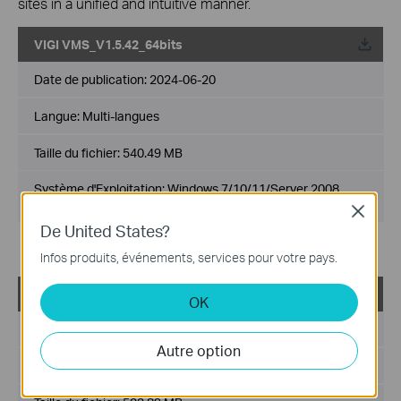
sites in a unified and intuitive manner.
VIGI VMS_V1.5.42_64bits
Date de publication:
2024-06-20
Langue:
Multi-langues
Taille du fichier:
540.49 MB
Système d'Exploitation: Windows 7/10/11/Server 2008
64bits
Close
De United States?
Mise à jour de la déclaration sur les logiciels libres.
Infos produits, événements, services pour votre pays.
VIGI VMS_V1.5.42_32bits
OK
Date de publication:
2024-06-20
Autre option
Langue:
Multi-langues