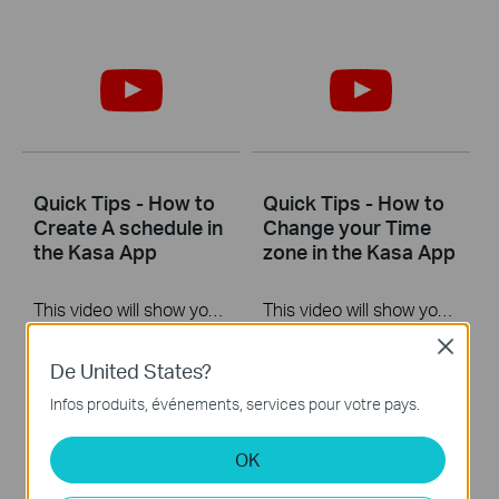
Quick Tips - How to
Quick Tips - How to
Create A schedule in
Change your Time
the Kasa App
zone in the Kasa App
This video will show you how to create a schedule for the device in the Kasa App.
This video will show you how to set your time zone in the Kasa App.
Close
Plus
Plus
De United States?
Infos produits, événements, services pour votre pays.
OK