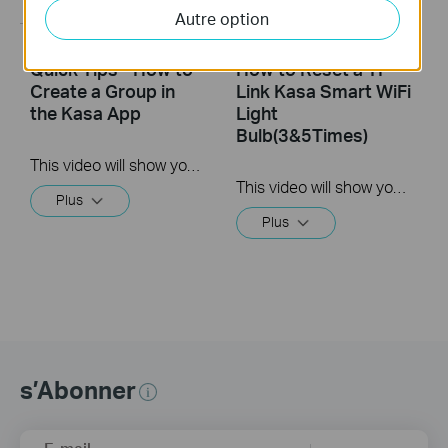
Autre option
Quick Tips - How to
How to Reset a TP-
Create a Group in
Link Kasa Smart WiFi
the Kasa App
Light
Bulb(3&5Times)
This video will show you how to create a group of devices in the Kasa App.
This video will show you how to reset a Kasa Smart Light Bulb
Plus
Plus
s’Abonner