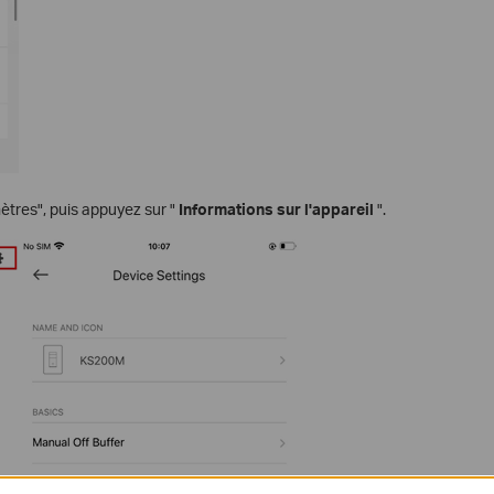
tres", puis appuyez sur "
Informations sur l'appareil
".