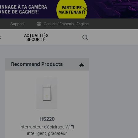
Close
Support
Canada / Français
|
English
ACTUALITÉS
Search
S
SÉCURITÉ
Recommend Products
HS220
Interrupteur d'éclairage WiFi
intelligent, gradateur