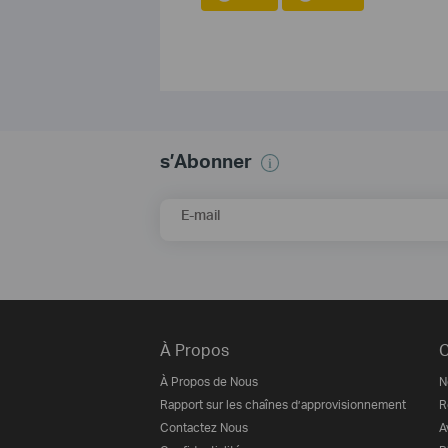
s’Abonner
E-mail
À Propos
C
À Propos de Nous
N
Rapport sur les chaînes d’approvisionnement
R
Contactez Nous
A