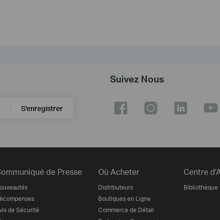
Suivez Nous
S'enregistrer
ommuniqué de Presse
Où Acheter
Centre d'
ouveautés
Distributeurs
Bibliothèque
écompenses
Boutiques en Ligne
vis de Sécurité
Commerce de Détail