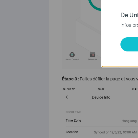
De Uni
Infos pr
Étape 3 :
Faites défiler la page et vous 