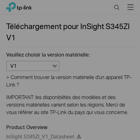
Close
Click
Search
Menu
TP-Link, Reliably Smart
to
skip
the
Téléchargement pour
InSight S345ZI
navigation
V1
bar
Veuillez choisir la version matérielle:
V1
>
Comment trouver la version matérielle d'un appareil TP-
Link ?
IMPORTANT: les disponibilités des modèles et des
versions matérielles varient selon les régions. Merci de
vous référer au site TP-Link du pays qui vous concerne.
Product Overview
InSight S345ZI_V1_Datasheet