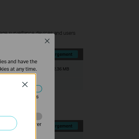
nage surveillance devices and users
Close
Téléchargement
ties and have the
kies at any time.
Taille du fichier:
522.36 MB
Close
s être désactivés
 VMS PC Client.
Web pour améliorer
Téléchargement