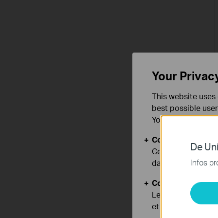
Your Privac
This website uses 
best possible user
You can find more
Cookies basiques
De Uni
Ces cookies sont 
Infos pr
dans vos systèmes
Cookies d'analyse
Les cookies d'anal
et ajuster les fonc