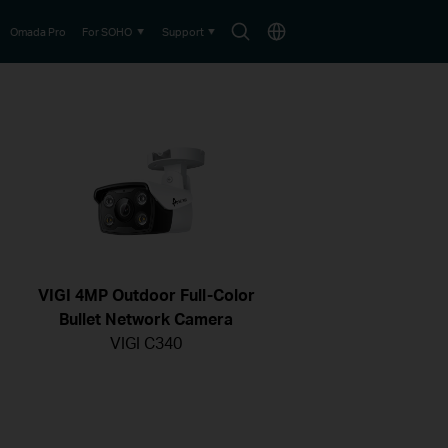
Search
Choose
Omada Pro
For SOHO
Support
icon
location
VIGI 4MP Outdoor Full-Color
Bullet Network Camera
VIGI C340