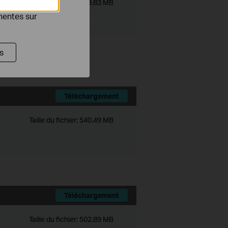
Taille du fichier:
559.83 MB
es publicitaires
inentes sur
s
 VMS PC Client.
Téléchargement
Taille du fichier:
540.49 MB
Téléchargement
Taille du fichier:
502.89 MB