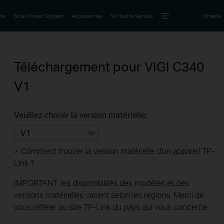
rs
Solar Power System
Accessories
Software Service
Omada
Téléchargement pour
VIGI C340
V1
Veuillez choisir la version matérielle:
V1
>
Comment trouver la version matérielle d'un appareil TP-
Link ?
IMPORTANT: les disponibilités des modèles et des
versions matérielles varient selon les régions. Merci de
vous référer au site TP-Link du pays qui vous concerne.