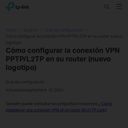
Click
Search
Menu
TP-Link, Reliably Smart
to
skip
the
navigation
Home
Support
Guía de configuración
bar
Cómo configurar la conexión VPN PPTP/L2TP en su router (nuevo
logotipo)
Cómo configurar la conexión VPN
PPTP/L2TP en su router (nuevo
logotipo)
Guía de configuración
Actualizadoseptiembre 16, 2024
También puede consultar las preguntas frecuentes ¿
Cómo
establecer una conexión VPN en el router Wi-Fi TP-Link?