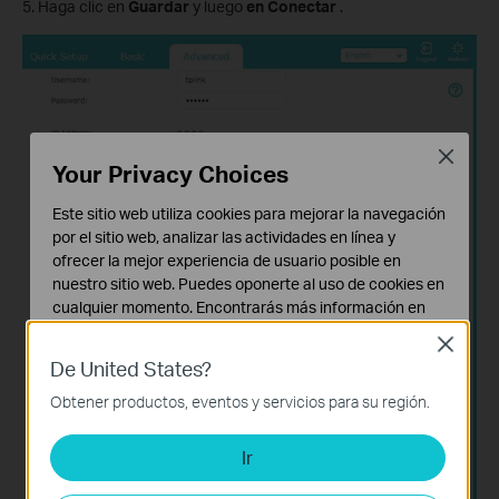
5. Haga clic en
Guardar
y luego
en Conectar
.
Close
Your Privacy Choices
Este sitio web utiliza cookies para mejorar la navegación
por el sitio web, analizar las actividades en línea y
ofrecer la mejor experiencia de usuario posible en
nuestro sitio web. Puedes oponerte al uso de cookies en
cualquier momento. Encontrarás más información en
nuestra
política de privacidad
.
Close
De United States?
Cookies Básicas
Estas cookies son necesarias para el funcionamiento
Obtener productos, eventos y servicios para su región.
del sitio web y no pueden desactivarse en tu sistema.
Ir
Cookies de Análisis y de Marketing
Las cookies de análisis nos permiten analizar tus