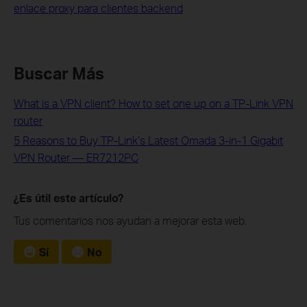
enlace proxy para clientes backend
Buscar Más
What is a VPN client? How to set one up on a TP-Link VPN
router
5 Reasons to Buy TP-Link’s Latest Omada 3-in-1 Gigabit
VPN Router — ER7212PC
¿Es útil este artículo?
Tus comentarios nos ayudan a mejorar esta web.
Sí
No