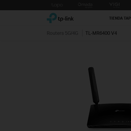
Click
to
TP-Link, Reliably Smart
skip
TIENDA TA
the
navigation
Routers 5G/4G
TL-MR6400 V4
bar