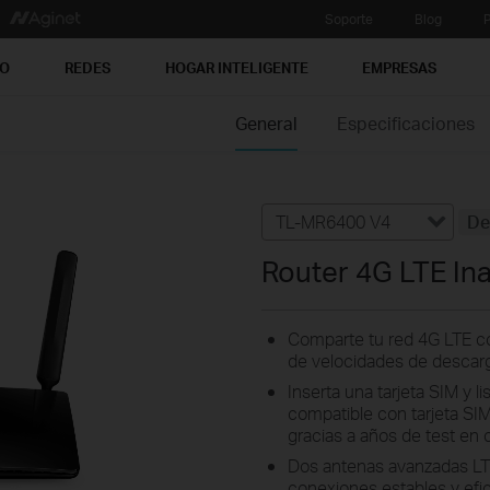
Soporte
Blog
P
PO
REDES
HOGAR INTELIGENTE
EMPRESAS
General
Especificaciones
TL-MR6400 V4
De
Router 4G LTE In
Comparte tu red 4G LTE con
de velocidades de descar
Inserta una tarjeta SIM y l
compatible con tarjeta S
gracias a años de test en
Dos antenas avanzadas LT
conexiones estables y efic