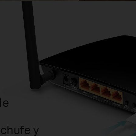
de
chufe y