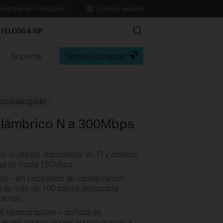
rograma de Fidelización
España / español
Search
TELCOS & ISP
Soporte
Dónde Comprar
scatalogado
alámbrico N a 300Mbps
 múltiples dispositivos Wi-Fi y disfruta
ga de hasta 150Mbps
isto – sin necesidad de configuración,
IM de más de 100 países asegurada
 campo
E desmontables – disfruta de
ientes para cualquier equipo gracias a