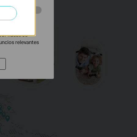
eb con el fin de
por nuestros
nuncios relevantes