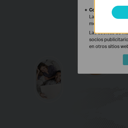
Cookies de Anális
Las cookies de aná
mejorar y adaptar 
Las cookies de ma
socios publicitari
en otros sitios we