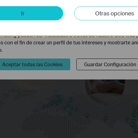
is y de Marketing
Ir
Otras opciones
lisis nos permiten analizar tus actividades en nuestro sitio w
la funcionalidad del mismo.
rketing pueden ser instaladas a través de nuestro sitio web 
os con el fin de crear un perfil de tus intereses y mostrarte a
b.
Aceptar todas las Cookies
Guardar Configuración