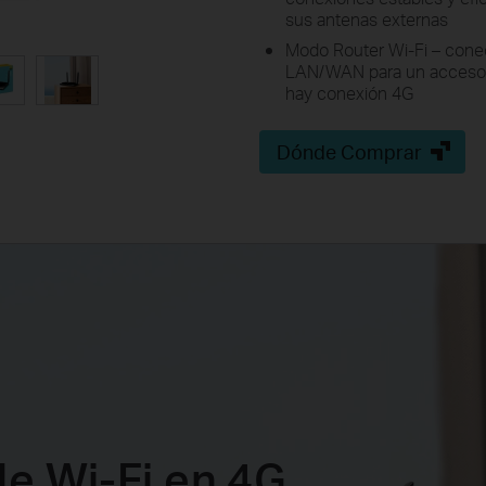
sus antenas externas
Modo Router Wi-Fi – conec
LAN/WAN para un acceso f
hay conexión 4G
Dónde Comprar
de Wi-Fi en 4G