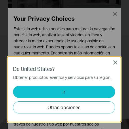
Close
Your Privacy Choices
Este sitio web utiliza cookies para mejorar la navegación
por el sitio web, analizar las actividades en línea y
ofrecer la mejor experiencia de usuario posible en
nuestro sitio web. Puedes oponerte al uso de cookies en
Internet para 32 dispositivos a
cualquier momento. Encontrarás más información en
la vez
nuestra
política de privacidad
.
Close
De United States?
Cookies Básicas
Crea una red Wi-Fi fácilmente para conectar
Estas cookies son necesarias para el funcionamiento
Obtener productos, eventos y servicios para su región.
del sitio web y no pueden desactivarse en tu sistema.
hasta 32 dispositivos inalámbricos al mismo
tiempo, como teléfonos, tablets y ordenadores
Ir
Cookies de Análisis y de Marketing
portátiles. Además podrás conectar por cable
Las cookies de análisis nos permiten analizar tus
actividades en nuestro sitio web con el fin de mejorar y
otros dispositivos a través de los 4 puertos LAN.
Otras opciones
adaptar la funcionalidad del mismo.
Las cookies de marketing pueden ser instaladas a
través de nuestro sitio web por nuestros socios