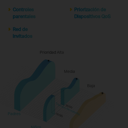
Controles
Priorización de
parentales
Dispositivos QoS
Red de
invitados
Prioridad Alta
Prioridad
Media
Baja
Tiempo de estudio
Padres
Niños