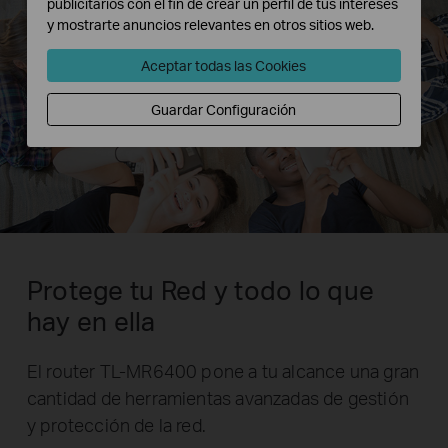
publicitarios con el fin de crear un perfil de tus intereses
y mostrarte anuncios relevantes en otros sitios web.
Aceptar todas las Cookies
Guardar Configuración
Protege tu Red y todo lo que
hay en ella
El router TL-MR6400 pone a tu alcance una gran
cantidad de herramientas avanzadas de gestión
y protección de la red.