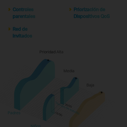
Controles
Priorización de
parentales
Dispositivos QoS
Red de
invitados
Prioridad Alta
Prioridad
Media
Baja
Tiempo de estudio
Padres
Niños