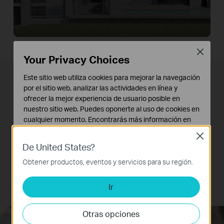
Close
Your Privacy Choices
Este sitio web utiliza cookies para mejorar la navegación
Internet para 32 dispositivos a
por el sitio web, analizar las actividades en línea y
ofrecer la mejor experiencia de usuario posible en
la vez
nuestro sitio web. Puedes oponerte al uso de cookies en
cualquier momento. Encontrarás más información en
Crea una red Wi-Fi fácilmente para conectar
nuestra
política de privacidad
.
Close
hasta 32 dispositivos inalámbricos al mismo
De United States?
Cookies Básicas
tiempo, como teléfonos, tablets y ordenadores
Estas cookies son necesarias para el funcionamiento
Obtener productos, eventos y servicios para su región.
portátiles. Además podrás conectar por cable
del sitio web y no pueden desactivarse en tu sistema.
otros dispositivos a través de los 4 puertos LAN.
Ir
Cookies de Análisis y de Marketing
Las cookies de análisis nos permiten analizar tus
actividades en nuestro sitio web con el fin de mejorar y
Otras opciones
adaptar la funcionalidad del mismo.