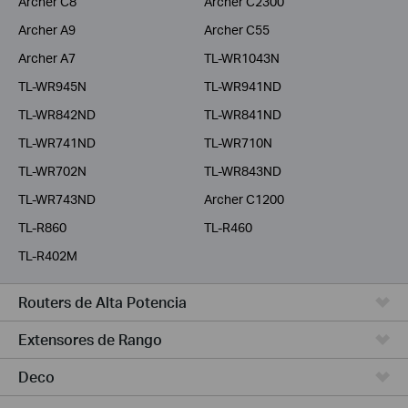
Archer C8
Archer C2300
Archer A9
Archer C55
Archer A7
TL-WR1043N
TL-WR945N
TL-WR941ND
TL-WR842ND
TL-WR841ND
TL-WR741ND
TL-WR710N
TL-WR702N
TL-WR843ND
TL-WR743ND
Archer C1200
TL-R860
TL-R460
TL-R402M
Routers de Alta Potencia
Extensores de Rango
Deco