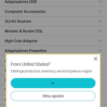
Adaptadores USB
Computer Accessories
5G/4G Routers
Módem & Router DSL
High Gain Adapter
Adaptadores Powerline
Close
Adaptadores de Alta Potencia
From United States?
PCIe Adapters
Obtenga productos, eventos y servicios para su región.
Punto de Acceso
Ir
Wireless USB Adapters
Otra opción
Cámaras Cloud