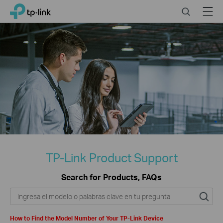
Click
Search
Menu
TP-Link, Reliably Smart
to
skip
the
navigation
bar
TP-Link Product Support
Search for Products, FAQs
How to Find the Model Number of Your TP-Link Device