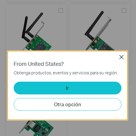
Close
From United States?
TL-WN881ND
TL-WN781ND
Obtenga productos, eventos y servicios para su región.
Adaptador Inalámbrico PCI
Adaptador Inalámbrico PCI
Express N 300Mbps
Express N 150Mbps
Ir
Otra opción