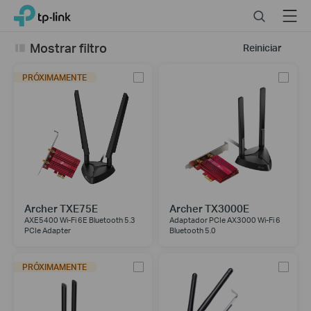
Click
Search
Menu
TP-Link, Reliably Smart
to
skip
Mostrar filtro
Reiniciar
the
navigation
PRÓXIMAMENTE
bar
Archer TXE75E
Archer TX3000E
AXE5400 Wi-Fi 6E Bluetooth 5.3
Adaptador PCIe AX3000 Wi-Fi 6
PCIe Adapter
Bluetooth 5.0
PRÓXIMAMENTE