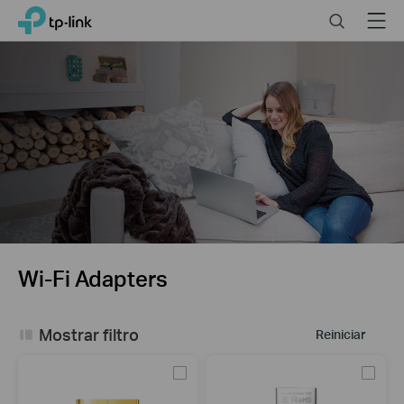
Click
Search
Menu
TP-Link, Reliably Smart
to
skip
the
navigation
bar
Wi-Fi Adapters
Mostrar filtro
Reiniciar