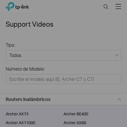
Click
Search
Menu
TP-Link, Reliably Smart
to
skip
the
Support Videos
navigation
bar
Tipo:
Todos
Número de Modelo:
Hogar
Hogar Inteligente
Negocios
Routers Inalámbricos
Proveedor de Servicios
Archer AX73
Archer BE400
Archer AX11000
Archer AX80