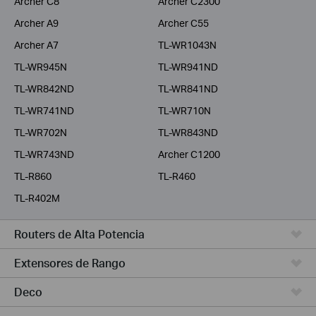
Archer C8
Archer C2300
Archer A9
Archer C55
Archer A7
TL-WR1043N
TL-WR945N
TL-WR941ND
TL-WR842ND
TL-WR841ND
TL-WR741ND
TL-WR710N
TL-WR702N
TL-WR843ND
TL-WR743ND
Archer C1200
TL-R860
TL-R460
TL-R402M
Routers de Alta Potencia
Extensores de Rango
Deco