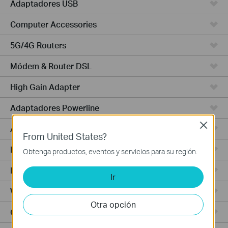
Adaptadores USB
Computer Accessories
5G/4G Routers
Módem & Router DSL
High Gain Adapter
Adaptadores Powerline
Close
Adaptadores de Alta Potencia
From United States?
PCIe Adapters
Obtenga productos, eventos y servicios para su región.
Punto de Acceso
Ir
Wireless USB Adapters
Otra opción
Cámaras Cloud