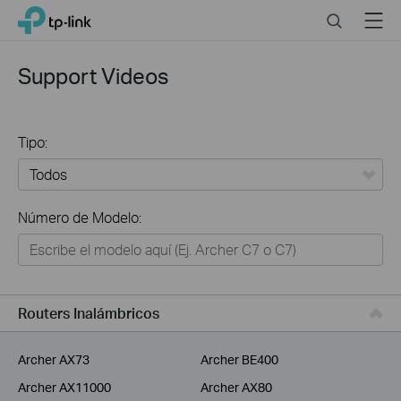
Click
Search
Menu
TP-Link, Reliably Smart
to
skip
the
Support Videos
navigation
bar
Tipo:
Todos
Número de Modelo:
Hogar
Hogar Inteligente
Negocios
Routers Inalámbricos
Proveedor de Servicios
Archer AX73
Archer BE400
Archer AX11000
Archer AX80