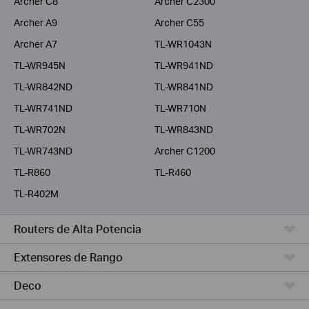
Archer C8
Archer C2300
Archer A9
Archer C55
Archer A7
TL-WR1043N
TL-WR945N
TL-WR941ND
TL-WR842ND
TL-WR841ND
TL-WR741ND
TL-WR710N
TL-WR702N
TL-WR843ND
TL-WR743ND
Archer C1200
TL-R860
TL-R460
TL-R402M
Routers de Alta Potencia
Extensores de Rango
Deco