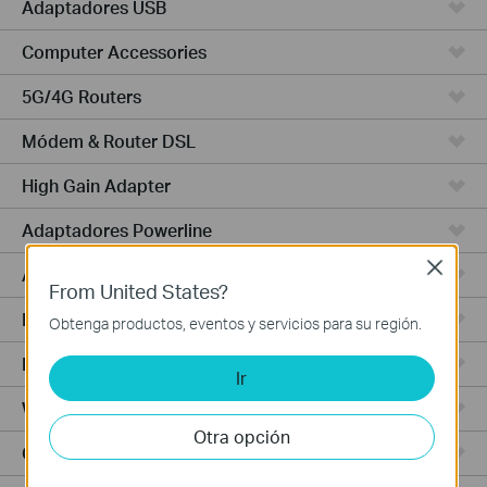
Adaptadores USB
Computer Accessories
5G/4G Routers
Módem & Router DSL
High Gain Adapter
Adaptadores Powerline
Close
Adaptadores de Alta Potencia
From United States?
PCIe Adapters
Obtenga productos, eventos y servicios para su región.
Punto de Acceso
Ir
Wireless USB Adapters
Otra opción
Cámaras Cloud