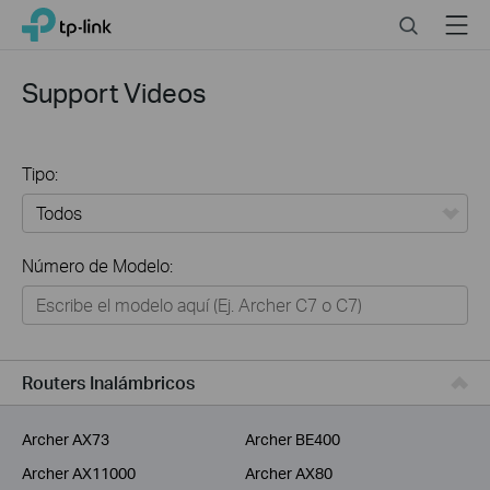
Click
Search
Menu
TP-Link, Reliably Smart
to
skip
the
Support Videos
navigation
bar
Tipo:
Todos
Número de Modelo:
Hogar
Hogar Inteligente
Negocios
Routers Inalámbricos
Proveedor de Servicios
Archer AX73
Archer BE400
Archer AX11000
Archer AX80