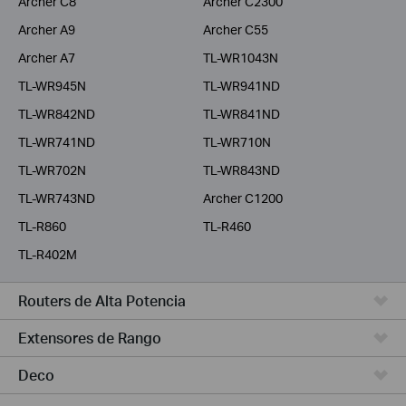
Archer C8
Archer C2300
Archer A9
Archer C55
Archer A7
TL-WR1043N
TL-WR945N
TL-WR941ND
TL-WR842ND
TL-WR841ND
TL-WR741ND
TL-WR710N
TL-WR702N
TL-WR843ND
TL-WR743ND
Archer C1200
TL-R860
TL-R460
TL-R402M
Routers de Alta Potencia
Extensores de Rango
Deco