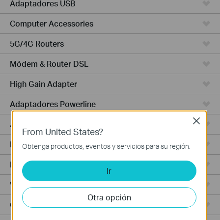
Adaptadores USB
Computer Accessories
5G/4G Routers
Módem & Router DSL
High Gain Adapter
Adaptadores Powerline
Close
Adaptadores de Alta Potencia
From United States?
PCIe Adapters
Obtenga productos, eventos y servicios para su región.
Punto de Acceso
Ir
Wireless USB Adapters
Otra opción
Cámaras Cloud