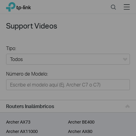
Click
Search
Menu
TP-Link, Reliably Smart
to
skip
the
Support Videos
navigation
bar
Tipo:
Todos
Número de Modelo:
Hogar
Hogar Inteligente
Negocios
Routers Inalámbricos
Proveedor de Servicios
Archer AX73
Archer BE400
Archer AX11000
Archer AX80