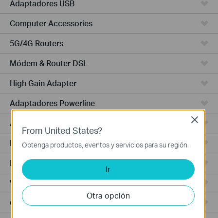
Adaptadores USB
Computer Accessories
5G/4G Routers
Módem & Router DSL
High Gain Adapter
Adaptadores Powerline
Close
Adaptadores de Alta Potencia
From United States?
PCIe Adapters
Obtenga productos, eventos y servicios para su región.
Punto de Acceso
Ir
Wireless USB Adapters
Otra opción
Cámaras Cloud