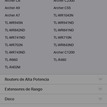
Archer C8
Archer C2300
Archer A9
Archer C55
Archer A7
TL-WR1043N
TL-WR945N
TL-WR941ND
TL-WR842ND
TL-WR841ND
TL-WR741ND
TL-WR710N
TL-WR702N
TL-WR843ND
TL-WR743ND
Archer C1200
TL-R860
TL-R460
TL-R402M
Routers de Alta Potencia
Extensores de Rango
Deco