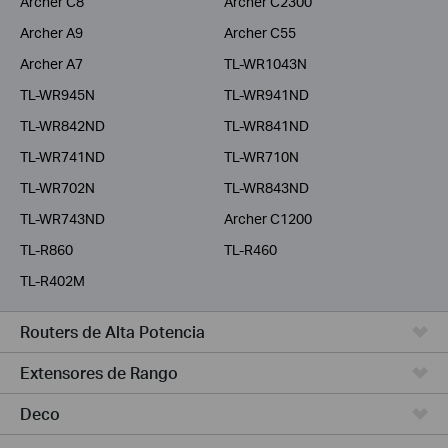
Archer C8
Archer C2300
Archer A9
Archer C55
Archer A7
TL-WR1043N
TL-WR945N
TL-WR941ND
TL-WR842ND
TL-WR841ND
TL-WR741ND
TL-WR710N
TL-WR702N
TL-WR843ND
TL-WR743ND
Archer C1200
TL-R860
TL-R460
TL-R402M
Routers de Alta Potencia
Extensores de Rango
Deco