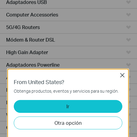
Adaptadores USB
Computer Accessories
5G/4G Routers
Módem & Router DSL
High Gain Adapter
Adaptadores Powerline
Close
Adaptadores de Alta Potencia
From United States?
PCIe Adapters
Obtenga productos, eventos y servicios para su región.
Punto de Acceso
Ir
Wireless USB Adapters
Otra opción
Cámaras Cloud