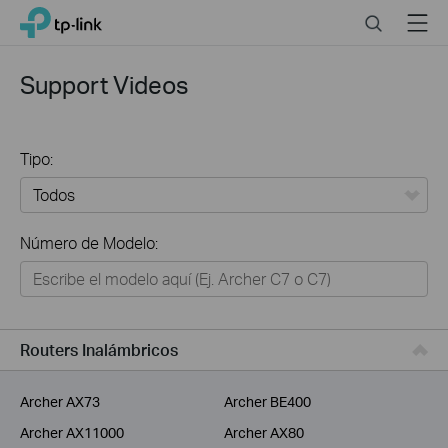
Click
Search
Menu
TP-Link, Reliably Smart
to
skip
the
Support Videos
navigation
bar
Tipo:
Todos
Número de Modelo:
Hogar
Hogar Inteligente
Negocios
Routers Inalámbricos
Proveedor de Servicios
Archer AX73
Archer BE400
Archer AX11000
Archer AX80