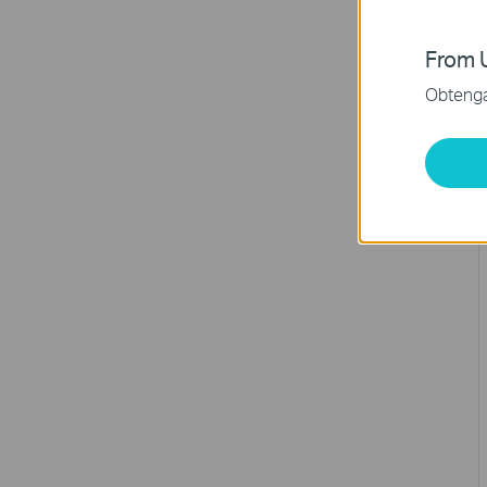
From U
Obtenga 