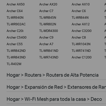
Archer AX50
Archer AX20
Archer AX10
A
Archer C64
Archer C7
Archer C6
A
TL-WR940N
TL-WR845N
TL-WR844N
TL-WR902AC
TL-WR802N
Archer AX12
A
Archer C20i
TL-WDR4300
Archer C3200
A
Archer C5400
Archer C9
Archer C8
A
Archer C55
Archer A7
TL-WR1043N
TL-WR842ND
TL-WR841ND
TL-WR741ND
TL-WR843ND
TL-WR743ND
Archer C1200
TL-R402M
Hogar > Routers > Routers de Alta Potencia
Hogar > Expansión de Red > Extensores de Ra
Hogar > Wi-Fi Mesh para toda la casa > Deco