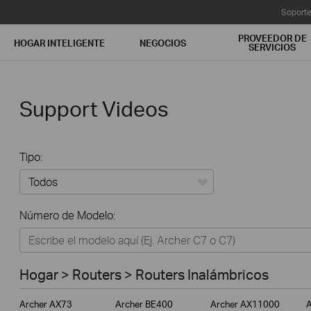
Soport
PROVEEDOR DE
HOGAR INTELIGENTE
NEGOCIOS
SERVICIOS
Support Videos
Tipo:
Todos
Número de Modelo:
Hogar
Hogar Inteligente
Hogar > Routers > Routers Inalámbricos
Negocios
Archer AX73
Archer BE400
Archer AX11000
A
Proveedor de Servicios