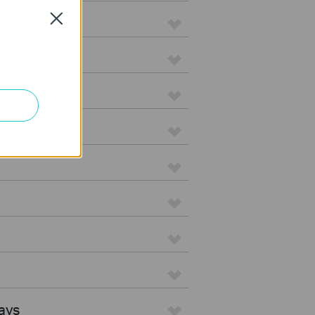
Close
ays