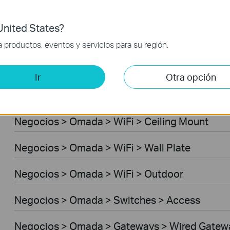
Wireless USB Adapters
nited States?
Hogar Inteligente > Cámaras Cloud
productos, eventos y servicios para su región.
Hogar Inteligente > Enchufes inteligentes
Ir
Otra opción
Hogar Inteligente > Bombillas inteligentes
Negocios > Omada > WiFi > Ceiling Mount
Negocios > Omada > WiFi > Wall Plate
Negocios > Omada > WiFi > Outdoor
Negocios > Omada > Switches > Access
Negocios > Omada > Gateways > Wired Gatew