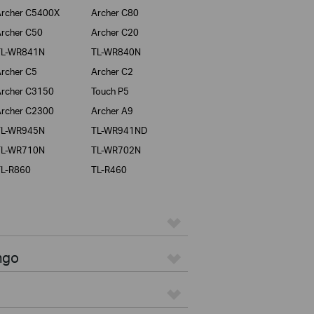
rcher C5400X
Archer C80
rcher C50
Archer C20
TL-WR841N
TL-WR840N
rcher C5
Archer C2
rcher C3150
Touch P5
rcher C2300
Archer A9
TL-WR945N
TL-WR941ND
TL-WR710N
TL-WR702N
TL-R860
TL-R460
ngo