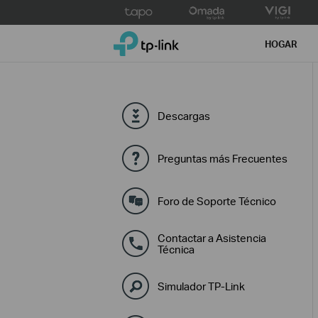
Click
to
TP-Link, Reliably Smart
skip
HOGAR
the
navigation
bar
Descargas
Preguntas más Frecuentes
Foro de Soporte Técnico
Contactar a Asistencia
Técnica
Simulador TP-Link