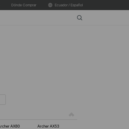
e
Dónde Comprar
Ecuador / Español
Search
rcher AX80
Archer AX53