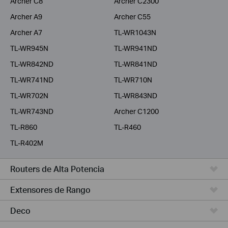
Archer C8
Archer C2300
Archer A9
Archer C55
Archer A7
TL-WR1043N
TL-WR945N
TL-WR941ND
TL-WR842ND
TL-WR841ND
TL-WR741ND
TL-WR710N
TL-WR702N
TL-WR843ND
TL-WR743ND
Archer C1200
TL-R860
TL-R460
TL-R402M
Routers de Alta Potencia
Extensores de Rango
Deco