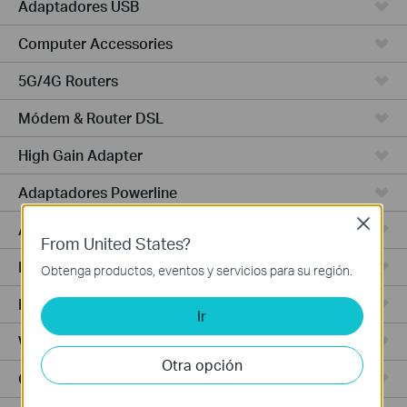
Adaptadores USB
Computer Accessories
5G/4G Routers
Módem & Router DSL
High Gain Adapter
Adaptadores Powerline
Close
Adaptadores de Alta Potencia
From United States?
PCIe Adapters
Obtenga productos, eventos y servicios para su región.
Punto de Acceso
Ir
Wireless USB Adapters
Otra opción
Cámaras Cloud