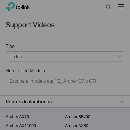
Click
Search
Menu
TP-Link, Reliably Smart
to
skip
the
Support Videos
navigation
bar
Tipo:
Todos
Número de Modelo:
Hogar
Hogar Inteligente
Negocios
Routers Inalámbricos
Proveedor de Servicios
Archer AX73
Archer BE400
Archer AX11000
Archer AX80