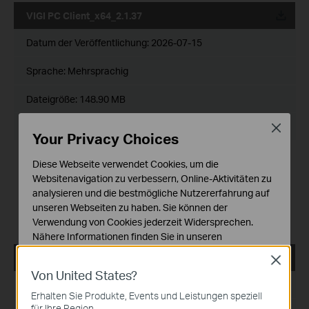
VIGI PC Client_x64_2.1.37
Datum der Veröffentlichung:
2026-07-15
Sprache:
Mehrsprachig
Dateigröße:
148.90 MB
Betriebssystem: Windows 10/11
Close
Your Privacy Choices
Release Note >
Diese Webseite verwendet Cookies, um die
New Features and Enhancements:
Websitenavigation zu verbessern, Online-Aktivitäten zu
1. Optimized the recording export performance in certain
analysieren und die bestmögliche Nutzererfahrung auf
scenarios.
unseren Webseiten zu haben. Sie können der
Bug Fixes:
1. Fixed some known issues.
Verwendung von Cookies jederzeit Widersprechen.
Nähere Informationen finden Sie in unseren
Datenschutzhinweisen
.
VIGI PC Client_x64_2.1.25
Close
Von United States?
Notwendige Cookies
Datum der Veröffentlichung:
2026-01-21
Diese Cookies sind zur Funktion der Website
Erhalten Sie Produkte, Events und Leistungen speziell
erforderlich und können in Ihren Systemen nicht
für Ihre Region