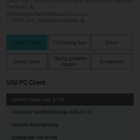
Quick Start Guide for VIGI InSight Series Bullet Network
Camera1
VIGI InSight Bullet Network Camera
1_REV1.20.0_Installation Guide
VIGI PC Client
VIGI Config Tool
Driver
Häufig gestellte
Setup Video
Emulatoren
Fragen
VIGI PC Client
VIGI PC Client_x64_2.1.37
Datum der Veröffentlichung:
2026-07-15
Sprache:
Mehrsprachig
Dateigröße:
148.90 MB