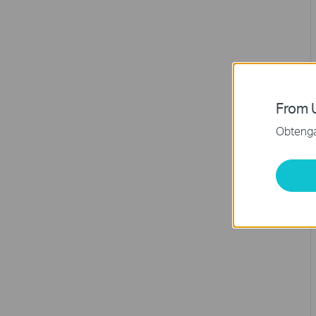
From U
Obtenga 