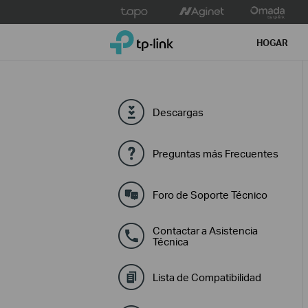
Click
to
TP-Link, Reliably Smart
skip
HOGAR
the
navigation
bar
Descargas
Preguntas más Frecuentes
Foro de Soporte Técnico
Contactar a Asistencia
Técnica
Lista de Compatibilidad