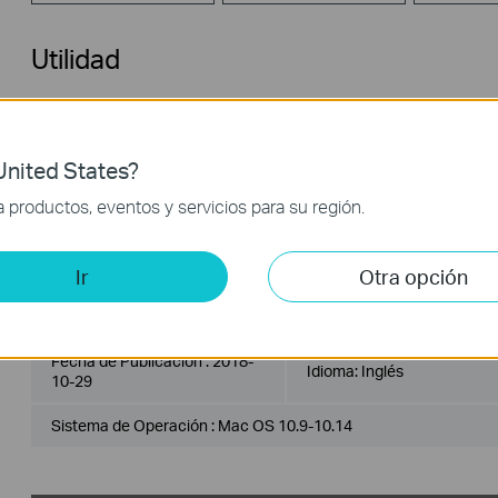
Utilidad
USB_Printer_Controller_Utility_Mac
Fecha de Publicación :
2022-
nited States?
Idioma:
Inglés
02-21
productos, eventos y servicios para su región.
Sistema de Operación : Mac OS 10.15/11.x/12.x
Ir
Otra opción
USB_Printer_Controller_Utility_Mac
Fecha de Publicación :
2018-
Idioma:
Inglés
10-29
Sistema de Operación : Mac OS 10.9-10.14