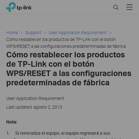
Click
Search
Menu
TP-Link, Reliably Smart
to
skip
the
navigation
Home
Support
User Application Requirement
bar
Cómo restablecer los productos de TP-Link con el botón
WPS/RESET a las configuraciones predeterminadas de fábrica
Cómo restablecer los productos
de TP-Link con el botón
WPS/RESET a las configuraciones
predeterminadas de fábrica
User Application Requirement
Last updated: agosto 2, 2013
Nota:
1. Si reinicializa el equipo, el equipo regresará a sus