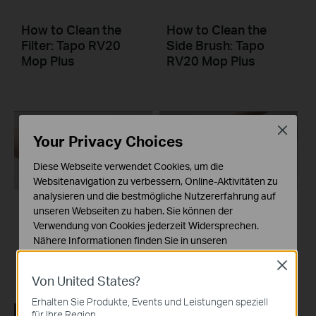
How to Clean the
How to Clean the
Filter: Tapo RV20
Side Brush: Tapo
Mop Plus
RV20 Mop Plus
Close
Your Privacy Choices
Diese Webseite verwendet Cookies, um die
Websitenavigation zu verbessern, Online-Aktivitäten zu
analysieren und die bestmögliche Nutzererfahrung auf
unseren Webseiten zu haben. Sie können der
How to Clean the
How to Clean the
Verwendung von Cookies jederzeit Widersprechen.
Main Brush: Tapo
Mop Cloth
Nähere Informationen finden Sie in unseren
RV20 Mop Plus
Datenschutzhinweisen
.
Close
Von United States?
Notwendige Cookies
Diese Cookies sind zur Funktion der Website
Erhalten Sie Produkte, Events und Leistungen speziell
erforderlich und können in Ihren Systemen nicht
für Ihre Region