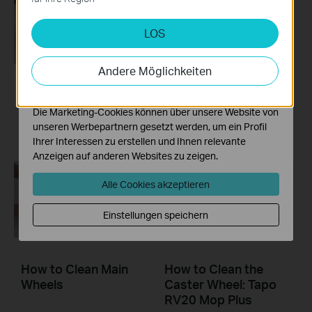
deaktiviert werden.
LOS
Analyse- und Marketing-Cookies
Analyse-Cookies ermöglichen es uns, Ihre Aktivitäten
auf unserer Website zu analysieren, um die
Andere Möglichkeiten
Funktionsweise unserer Website zu verbessern und
anzupassen.
How to Clean LiDAR
How to Clean
and Sensors
Charging Contacts
Die Marketing-Cookies können über unsere Website von
unseren Werbepartnern gesetzt werden, um ein Profil
Ihrer Interessen zu erstellen und Ihnen relevante
Anzeigen auf anderen Websites zu zeigen.
Alle Cookies akzeptieren
Einstellungen speichern
How to Clean Main
How to Clean the
Wheels
Caster Wheel: Tapo
RV20 Mop Plus