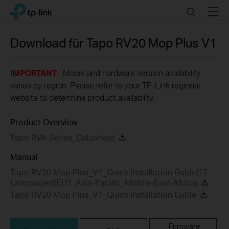
Click
Search
Menu
TP-Link, Reliably Smart
to
skip
the
Download für
Tapo RV20 Mop Plus
V1
navigation
bar
IMPORTANT
: Model and hardware version availability
varies by region. Please refer to your TP-Link regional
website to determine product availability.
Product Overview
Tapo RVA Series_Datasheet
Manual
Tapo RV20 Mop Plus_V1_Quick Installation Guide(17
Languages)(EU1_Asia-Pacific_Middle-East-Africa)
Tapo RV20 Mop Plus_V1_Quick Installation Guide
Firmware