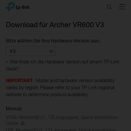
Click
Search
Menu
TP-Link, Reliably Smart
to
skip
the
Download für
Archer VR600
V3
navigation
bar
Bitte wählen Sie Ihre Hardware-Version aus.:
V3
>
Wie finde ich die Hardware Version auf einem TP-Link
Gerät?
IMPORTANT
: Model and hardware version availability
varies by region. Please refer to your TP-Link regional
website to determine product availability.
Manual
VDSL Modem(EU1_12Languages)_Quick Installation
Guide
DSL Modem(EU1_12 Languages)_Quick Installation