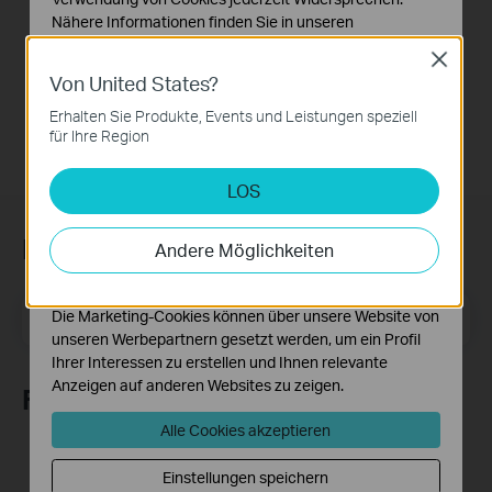
Nähere Informationen finden Sie in unseren
This video will show you how to configure the wireless router mode for a TP-Link DSL modem router. For more information, visit www.tp-link.com/support
Datenschutzhinweisen
.
Close
More
Von United States?
Notwendige Cookies
Diese Cookies sind zur Funktion der Website
Erhalten Sie Produkte, Events und Leistungen speziell
erforderlich und können in Ihren Systemen nicht
für Ihre Region
deaktiviert werden.
LOS
Analyse- und Marketing-Cookies
Analyse-Cookies ermöglichen es uns, Ihre Aktivitäten
auf unserer Website zu analysieren, um die
Newsletter abonnieren
Andere Möglichkeiten
Funktionsweise unserer Website zu verbessern und
anzupassen.
E-Mail-Adresse
Die Marketing-Cookies können über unsere Website von
Registrieren
unseren Werbepartnern gesetzt werden, um ein Profil
Ihrer Interessen zu erstellen und Ihnen relevante
Anzeigen auf anderen Websites zu zeigen.
Folge uns
Alle Cookies akzeptieren
Einstellungen speichern