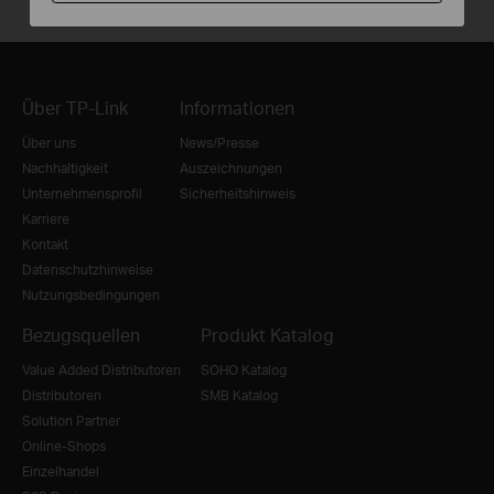
Über TP-Link
Informationen
Über uns
News/Presse
Nachhaltigkeit
Auszeichnungen
Unternehmensprofil
Sicherheitshinweis
Karriere
Kontakt
Datenschutzhinweise
Nutzungsbedingungen
Bezugsquellen
Produkt Katalog
Value Added Distributoren
SOHO Katalog
Distributoren
SMB Katalog
Solution Partner
Online-Shops
Einzelhandel