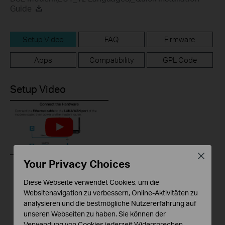
Guide
Setup Video
FAQ
Firmware
Apps
Compatibility
GPL Code
Setup Video
Close
Your Privacy Choices
How to configure the
Diese Webseite verwendet Cookies, um die
wireless router
Websitenavigation zu verbessern, Online-Aktivitäten zu
mode for TP Link
analysieren und die bestmögliche Nutzererfahrung auf
DSL modem router
unseren Webseiten zu haben. Sie können der
Verwendung von Cookies jederzeit Widersprechen.