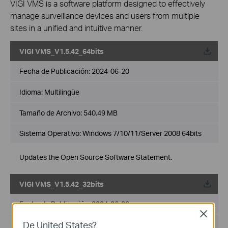
VIGI VMS is a software platform designed to effectively
manage surveillance devices and users from multiple
sites in a unified and intuitive manner.
VIGI VMS_V1.5.42_64bits
Fecha de Publicación:
2024-06-20
Idioma:
Multilingüe
Tamaño de Archivo:
540.49 MB
Sistema Operativo: Windows 7/10/11/Server 2008 64bits
Updates the Open Source Software Statement.
VIGI VMS_V1.5.42_32bits
Fecha de Publicación:
2024-06-20
Close
De United States?
Idioma:
Multilingüe