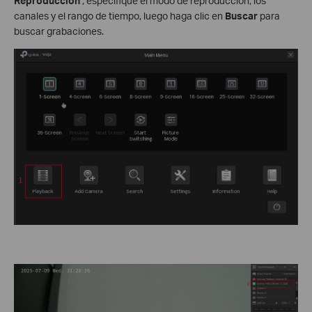
Reproducción
, especifique el modo de reproducción, los
canales y el rango de tiempo, luego haga clic en
Buscar
para
buscar grabaciones.