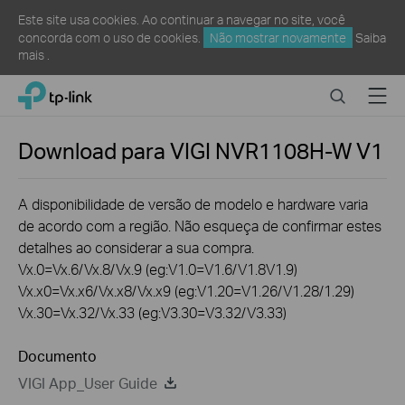
Este site usa cookies. Ao continuar a navegar no site, você
concorda com o uso de cookies.
Não mostrar novamente
Saiba
mais
.
Click
Search
Menu
TP-Link, Reliably Smart
to
skip
the
Download para
VIGI NVR1108H-W
V1
navigation
bar
A disponibilidade de versão de modelo e hardware varia
de acordo com a região. Não esqueça de confirmar estes
detalhes ao considerar a sua compra.
Vx.0=Vx.6/Vx.8/Vx.9 (eg:V1.0=V1.6/V1.8V1.9)
Vx.x0=Vx.x6/Vx.x8/Vx.x9 (eg:V1.20=V1.26/V1.28/1.29)
Vx.30=Vx.32/Vx.33 (eg:V3.30=V3.32/V3.33)
Documento
VIGI App_User Guide