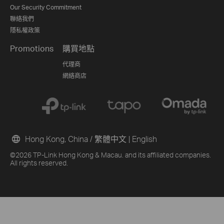
Our Security Commitment
聯絡我們
隱私權政策
Promotions
購買地點
代理商
網絡商店
Hong Kong, China / 繁體中文
|
English
©2026 TP-Link Hong Kong & Macau. and its affiliated companies.
All rights reserved.