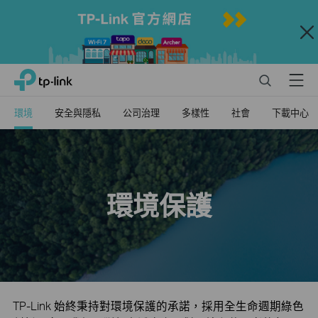
Close
Click
Search
Menu
TP-Link, Reliably Smart
to
skip
環境
安全與隱私
公司治理
多樣性
社會
下載中心
the
navigation
bar
環境保護
TP-Link 始終秉持對環境保護的承諾，採用全生命週期綠色