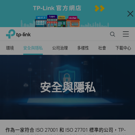
Close
Click
Search
Menu
TP-Link, Reliably Smart
to
skip
環境
安全與隱私
公司治理
多樣性
社會
下載中心
the
navigation
bar
安全與隱私
作為一家符合 ISO 27001 和 ISO 27701 標準的公司，TP-