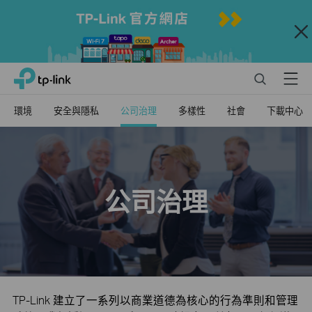
Close
Click
Search
Menu
TP-Link, Reliably Smart
to
skip
環境
安全與隱私
公司治理
多樣性
社會
下載中心
the
navigation
bar
公司治理
TP-Link 建立了一系列以商業道德為核心的行為準則和管理