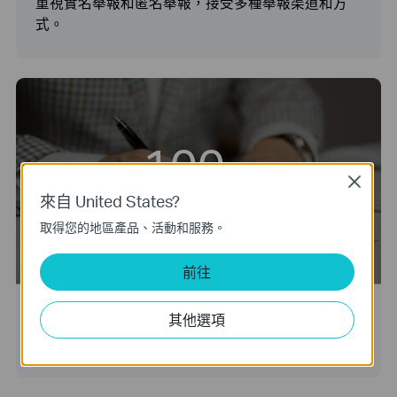
重視實名舉報和匿名舉報，接受多種舉報渠道和方
式。
100
%
Close
來自 United States?
誠信協議簽署率
取得您的地區產品、活動和服務。
前往
TP-Link始終將商業道德置於營運的根本，主要體現
其他選項
在我們簽署了《誠信協議》。目前，我們100%的供
應商都已簽署了該協議。