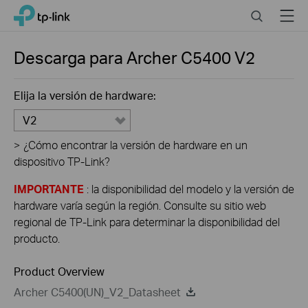
Click
Search
Menu
TP-Link, Reliably Smart
to
skip
the
Descarga para
Archer C5400
V2
navigation
bar
Elija la versión de hardware:
V2
>
¿Cómo encontrar la versión de hardware en un
dispositivo TP-Link?
IMPORTANTE
: la disponibilidad del modelo y la versión de
hardware varía según la región. Consulte su sitio web
regional de TP-Link para determinar la disponibilidad del
producto.
Product Overview
Archer C5400(UN)_V2_Datasheet