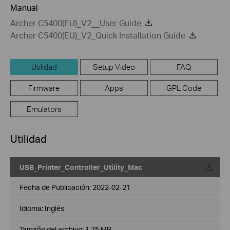
Manual
Archer C5400(EU)_V2__User Guide
Archer C5400(EU)_V2_Quick Installation Guide
Utilidad
Setup Video
FAQ
Firmware
Apps
GPL Code
Emulators
Utilidad
USB_Printer_Controller_Utility_Mac
Fecha de Publicación:
2022-02-21
Idioma:
Inglés
Tamaño del archivo:
1.75 MB