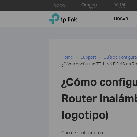
Click
to
TP-Link, Reliably Smart
skip
HOGAR
the
navigation
bar
Home
Support
Guía de configur
¿Cómo configurar TP-LINK DDNS en Rout
¿Cómo config
Router Inalám
logotipo)
Guía de configuración