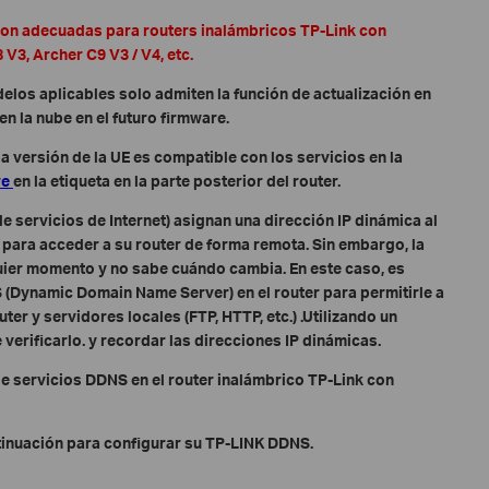
 son adecuadas para routers inalámbricos TP-Link con
V3, Archer C9 V3 / V4, etc.
delos aplicables solo admiten la función de actualización en
en la nube en el futuro firmware.
la versión de la UE es compatible con los servicios en la
re
en la etiqueta en la parte posterior del router.
e servicios de Internet) asignan una dirección IP dinámica al
P para acceder a su router de forma remota. Sin embargo, la
uier momento y no sabe cuándo cambia. En este caso, es
 (Dynamic Domain Name Server) en el router para permitirle a
er y servidores locales (FTP, HTTP, etc.) .Utilizando un
verificarlo. y recordar las direcciones IP dinámicas.
e servicios DDNS en el router inalámbrico TP-Link con
tinuación para configurar su TP-LINK DDNS.