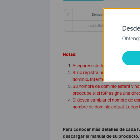
Desde
Obtenga 
Notas:
Asegúrese de tener Internet cuan
Si no registra un nombre de domin
dominio. Intente cambiar otro nom
Su nombre de dominio estará vincul
preocupe si el ISP asigna una dire
Si desea cambiar el nombre de dom
nombre de dominio actual. Luego t
Para conocer más detalles de cada fu
descargar el manual de su producto.