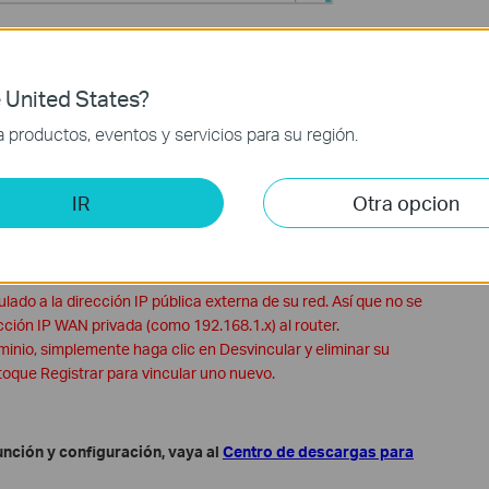
 United States?
productos, eventos y servicios para su región.
IR
Otra opcion
do registre un nombre de dominio TP-LINK.
io TP-LINK, significa que otros han registrado su nombre de
bre de host.
ado a la dirección IP pública externa de su red. Así que no se
cción IP WAN privada (como 192.168.1.x) al router.
inio, simplemente haga clic en Desvincular y eliminar su
oque Registrar para vincular uno nuevo.
nción y configuración, vaya al
Centro de descargas para